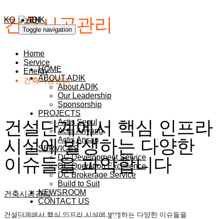
건축시공관리
KO
EN
Toggle navigation
Home
Service
HOME
Energy
ABOUT ADIK
건축시공관리
About ADIK
Our Leadership
Sponsorship
PROJECTS
건설단계에서 핵심 인프라
Actis Seoul
Actis Anyang
Actis Ansan
시설에 발생하는 다양한
SERVICES
DC Development Service
이슈들을 파악합니다
DC Operation Excellence
DC Brokerage Service
Build to Suit
NEWSROOM
건축시공관리
CONTACT US
건설단계에서 핵심 인프라 시설에 발생하는 다양한 이슈들을