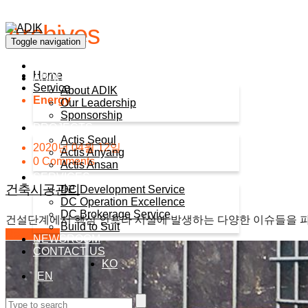
Archives
Toggle navigation
HOME
Home
ABOUT ADIK
Service
About ADIK
Energy
Our Leadership
Sponsorship
PROJECTS
Actis Seoul
2020년 04월 12일
Actis Anyang
0 Comments
Actis Ansan
SERVICES
건축시공관리
DC Development Service
DC Operation Excellence
DC Brokerage Service
건설단계에서 핵심 인프라 시설에 발생하는 다양한 이슈들을 
Build to Suit
Read More
NEWSROOM
CONTACT US
KO
EN