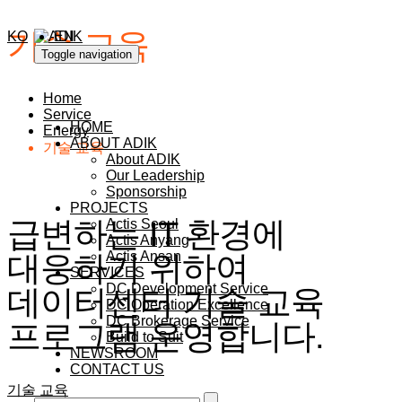
기술 교육
KO
EN
Toggle navigation
Home
Service
HOME
Energy
ABOUT ADIK
기술 교육
About ADIK
Our Leadership
Sponsorship
PROJECTS
급변하는 IT 환경에
Actis Seoul
Actis Anyang
Actis Ansan
대응하기 위하여
SERVICES
DC Development Service
데이터센터 기술 교육
DC Operation Excellence
DC Brokerage Service
프로그램 운영합니다.
Build to Suit
NEWSROOM
CONTACT US
기술 교육