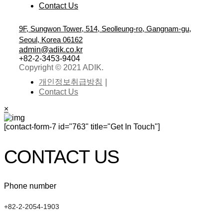
Contact Us
9F, Sungwon Tower, 514, Seolleung-ro, Gangnam-gu,
Seoul, Korea 06162
admin@adik.co.kr
+82-2-3453-9404
Copyright © 2021 ADIK.
개인정보취급방침
Contact Us
×
[contact-form-7 id="763" title="Get In Touch"]
CONTACT US
Phone number
+82-2-2054-1903