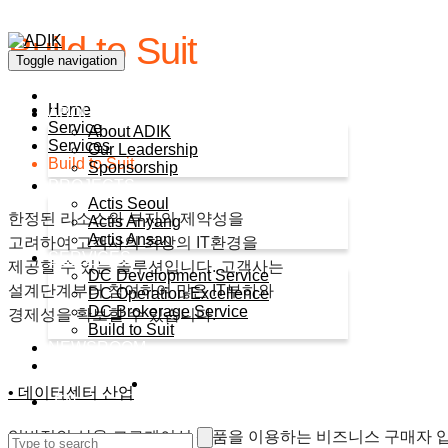
Build to Suit
Toggle navigation
HOME
Home
ABOUT ADIK
Service
About ADIK
Services
Our Leadership
Build to Suit
Sponsorship
PROJECTS
Actis Seoul
한정된 리소스와 부지의 제약성을
Actis Anyang
Actis Ansan
고려하여 고객사의 최상의 IT환경을
SERVICES
제공할 수 있는 솔루션입니다. 고객사는
DC Development Service
설계단계부터 참여하여 많은 IT부하와
DC Operation Excellence
DC Brokerage Service
경제성을 확보할 수 있습니다.
Build to Suit
NEWSROOM
CONTACT US
KO
• 데이터센터 산업
EN
일반적인 상용 코로케이션 상품을 이용하는 비즈니스 구매자 입장에