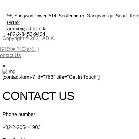
9F, Sungwon Tower, 514, Seolleung-ro, Gangnam-gu, Seoul, Kor
06162
admin@adik.co.kr
+82-2-3453-9404
Copyright © 2021 ADIK.
개인정보취급방침
ontact Us
×
[contact-form-7 id="763" title="Get In Touch"]
CONTACT US
Phone number
+82-2-2054-1903