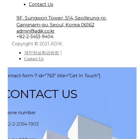
Contact Us
9F, Sungwon Tower, 514, Seolleung-ro,
Gangnam-gu, Seoul, Korea 06162
admin@adik.co.kr
+82-2-3453-9404
Copyright © 2021 ADIK.
개인정보취급방침
Contact Us
×
[contact-form-7 id="763" title="Get In Touch"]
CONTACT US
Phone number
+82-2-2054-1903