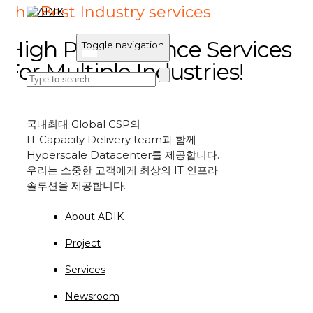
The Best Industry services
High Performance Services
Toggle navigation
For Multiple Industries!
국내최대
Global CSP
의
IT Capacity Delivery team
과 함께
Hyperscale Datacenter
를 제공합니다.
우리는 소중한 고객에게 최상의
IT
인프라
솔루션을 제공합니다.
About ADIK
Project
Services
Newsroom