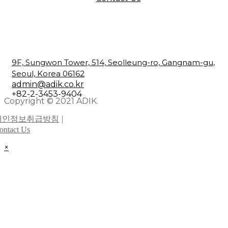
9F, Sungwon Tower, 514, Seolleung-ro, Gangnam-gu,
Seoul, Korea 06162
admin@adik.co.kr
+82-2-3453-9404
Copyright © 2021 ADIK.
개인정보취급방침
ontact Us
×