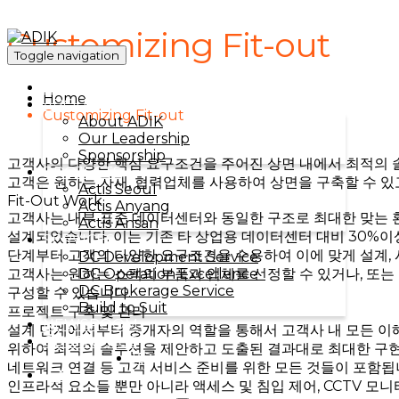
Customizing Fit-out
Toggle navigation
HOME
Home
ABOUT ADIK
Customizing Fit-out
About ADIK
Our Leadership
Sponsorship
고객사의 다양한 핵심 요구조건을 주어진 상면 내에서 최적의 
PROJECTS
고객은 원하는 자재, 협력업체를 사용하여 상면을 구축할 수 있
Actis Seoul
Fit-Out Work
Actis Anyang
고객사는 내부 표준 데이터센터와 동일한 구조로 최대한 맞는 
Actis Ansan
설계되었습니다. 이는 기존 타 상업용 데이터센터 대비 30%이
SERVICES
단계부터 고객의 다양한 요구조건을 수용하여 이에 맞게 설계, 시
DC Development Service
DC Operation Excellence
고객사는 원하는 스펙의 부품과 업체를 선정할 수 있거나, 또는
DC Brokerage Service
구성할 수 있습니다.
Build to Suit
프로젝트 구축 및 관리
NEWSROOM
설계 단계에서부터 중개자의 역할을 통해서 고객사 내 모든 이
CONTACT US
위하여 최적의 솔루션을 제안하고 도출된 결과대로 최대한 구현합니다
KO
네트워크 연결 등 고객 서비스 준비를 위한 모든 것들이 포함됩
EN
인프라적 요소들 뿐만 아니라 액세스 및 침입 제어, CCTV 