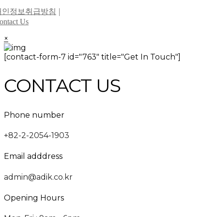
개인정보취급방침
ontact Us
×
[contact-form-7 id="763" title="Get In Touch"]
CONTACT US
Phone number
+82-2-2054-1903
Email adddress
admin@adik.co.kr
Opening Hours