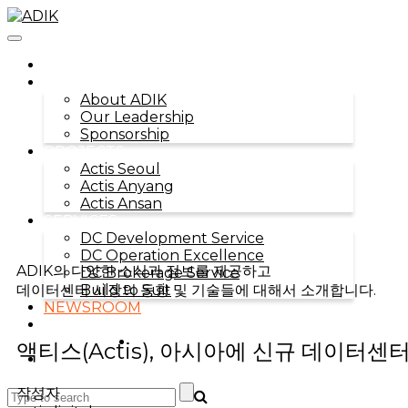
Toggle
navigation
HOME
ABOUT ADIK
About ADIK
Our Leadership
Sponsorship
PROJECTS
Actis Seoul
Actis Anyang
Actis Ansan
SERVICES
DC Development Service
DC Operation Excellence
ADIK의 다양한 소식과 정보를 제공하고
DC Brokerage Service
데이터센터 시장의 동향 및 기술들에 대해서 소개합니다.
Build to Suit
NEWSROOM
CONTACT US
KO
액티스(Actis), 아시아에 신규 데이터센
EN
작성자