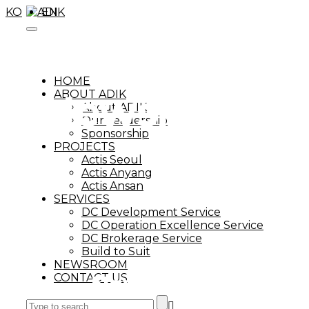
KO
EN
Toggle
navigation
HOME
Newsroom
ABOUT ADIK
About ADIK
Our Leadership
Sponsorship
PROJECTS
Actis Seoul
Actis Anyang
Actis Ansan
SERVICES
DC Development Service
DC Operation Excellence Service
DC Brokerage Service
Build to Suit
NEWSROOM
Newsroom
CONTACT US