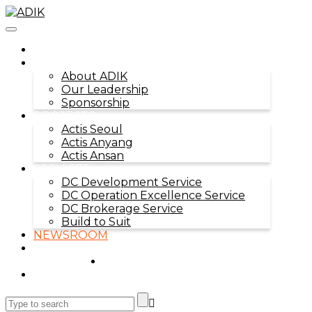
Toggle
navigation
HOME
ABOUT ADIK
About ADIK
Our Leadership
Sponsorship
PROJECTS
Actis Seoul
Actis Anyang
Actis Ansan
SERVICES
DC Development Service
DC Operation Excellence Service
DC Brokerage Service
Build to Suit
NEWSROOM
CONTACT US
KO
EN