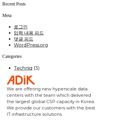
Recent Posts
Meta
로그인
입력 내용 피드
댓글 피드
WordPress.org
Categories
Techniq
(3)
We are offering new hyperscale data
centers with the team which delivered
the largest global CSP capacity in Korea.
We provide our customers with the best
IT infrastructure solutions.