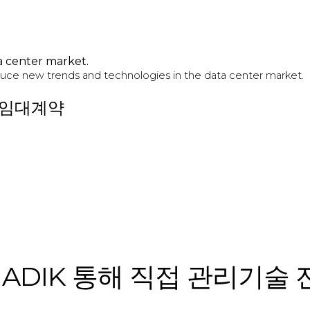
a center market.
uce new trends and technologies in the data center market.
 임대계약
ADIK 통해 직접 관리기술